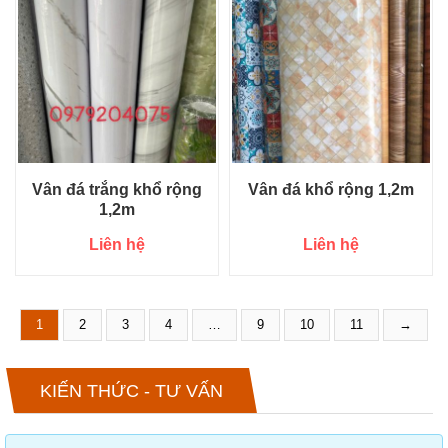
Vân đá trắng khổ rộng
Vân đá khổ rộng 1,2m
1,2m
Liên hệ
Liên hệ
1
2
3
4
…
9
10
11
→
KIẾN THỨC - TƯ VẤN