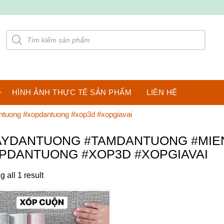
Products
search
HÌNH ẢNH THỰC TẾ SẢN PHẨM
LIÊN HỆ
ntuong #xopdantuong #xop3d #xopgiavai
AYDANTUONG #TAMDANTUONG #MI
PDANTUONG #XOP3D #XOPGIAVAI
 all 1 result