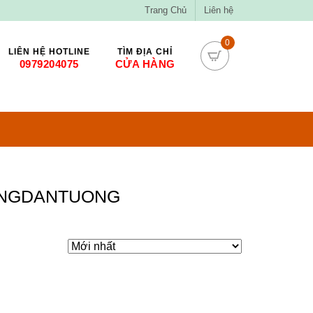
Trang Chủ
Liên hệ
0
LIÊN HỆ HOTLINE
TÌM ĐỊA CHỈ
0979204075
CỬA HÀNG
ENGDANTUONG