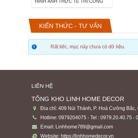
HÌNH ẢNH THỰC TẾ THI CÔNG
KIẾN THỨC - TƯ VẤN
ệu.
Rất tiếc, mục này chưa có dữ liệu.
LIÊN HỆ
TỔNG KHO LINH HOME DECOR
Địa chỉ: 409 Núi Thành, P. Hoà Cường Bắc,
Hotline: 0979204075 - Tel : 0979.20.40.75 -
Email: Linhhome789@gmail.com
Website: https://linhhomedecor.vn