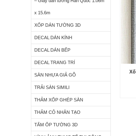
– Giấy dán tường Hàn Quốc 1.06m
x 15.6m
XỐP DÁN TƯỜNG 3D
DECAL DÁN KÍNH
DECAL DÁN BẾP
DECAL TRANG TRÍ
Xố
SÀN NHỰA GIẢ GỖ
TRẢI SÀN SIMILI
THẢM XỐP GHÉP SÀN
THẢM CỎ NHÂN TẠO
TẤM ỐP TƯỜNG 3D