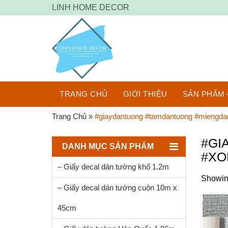
LINH HOME DECOR
TRANG CHỦ
GIỚI THIỆU
SẢN PHẨM
Trang Chủ
»
#giaydantuong #tamdantuong #miengda
#GI
DANH MỤC SẢN PHẨM
#XO
– Giấy decal dán tường khổ 1.2m
Showing
– Giấy decal dán tường cuộn 10m x
45cm