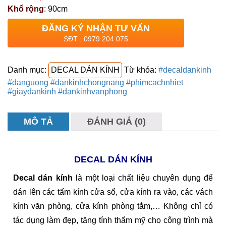
Khổ rộng
:
90cm
ĐĂNG KÝ NHẬN TƯ VẤN
SĐT : 0979 204 075
Danh mục:
DECAL DÁN KÍNH
Từ khóa:
#decaldankinh
#danguong #dankinhchongnang #phimcachnhiet
#giaydankinh #dankinhvanphong
MÔ TẢ
ĐÁNH GIÁ (0)
DECAL DÁN KÍNH
Decal dán kính
là một loại chất liệu chuyên dụng để
dán lên các tấm kính cửa sổ, cửa kính ra vào, các vách
kính văn phòng, cửa kính phòng tắm,… Không chỉ có
tác dụng làm đẹp, tăng tính thẩm mỹ cho công trình mà