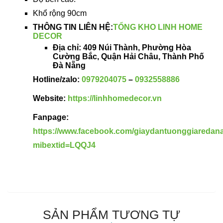
Khổ rộng 90cm
THÔNG TIN LIÊN HỆ:
TỔNG KHO LINH HOME
DECOR
Địa chỉ:
409 Núi Thành, Phường Hòa
Cường Bắc, Quận Hải Châu, Thành Phố
Đà Nẵng
Hotline/zalo:
0979204075
–
0932558886
Website:
https://linhhomedecor.vn
Fanpage:
https://www.facebook.com/giaydantuonggiareda
mibextid=LQQJ4
SẢN PHẨM TƯƠNG TỰ