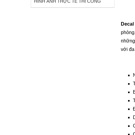
HÌNH ẢNH THỰC TẾ THI CÔNG
Decal
phòng,
những 
với đa
N
T
B
Đ
D
C
C