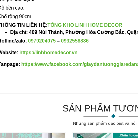
Độ bền cao.
Khổ rộng 90cm
THÔNG TIN LIÊN HỆ:
TỔNG KHO LINH HOME DECOR
Địa chỉ:
409 Núi Thành, Phường Hòa Cường Bắc, Quận
Hotline/zalo:
0979204075
–
0932558886
Website:
https://linhhomedecor.vn
Fanpage:
https://www.facebook.com/giaydantuonggiared
SẢN PHẨM TƯƠ
Nhưng sản phẩm đặc biệt và nổi 