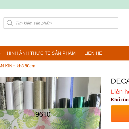
Products
search
HÌNH ẢNH THỰC TẾ SẢN PHẨM
LIÊN HỆ
N KÍNH khổ 90cm
DECA
Liên h
Khổ rộn