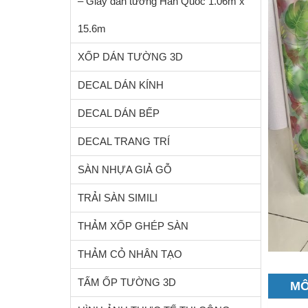
– Giấy dán tường Hàn Quốc 1.06m x
15.6m
XỐP DÁN TƯỜNG 3D
DECAL DÁN KÍNH
DECAL DÁN BẾP
DECAL TRANG TRÍ
SÀN NHỰA GIẢ GỖ
TRẢI SÀN SIMILI
THẢM XỐP GHÉP SÀN
THẢM CỎ NHÂN TẠO
TẤM ỐP TƯỜNG 3D
MÔ