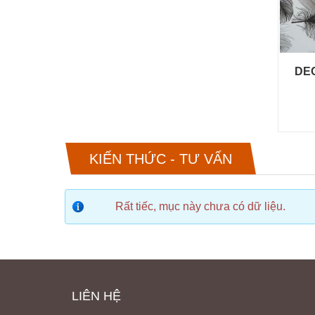
DEC
KIẾN THỨC - TƯ VẤN
ệu.
Rất tiếc, mục này chưa có dữ liệu.
LIÊN HỆ