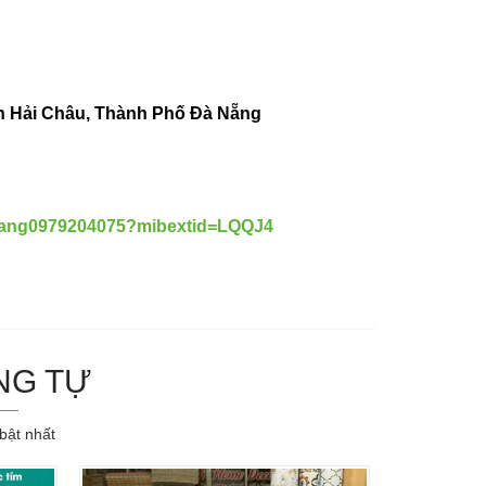
 Hải Châu, Thành Phố Đà Nẵng
anang0979204075?mibextid=LQQJ4
NG TỰ
bật nhất