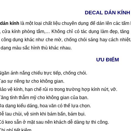
DECAL DÁN KÍNH
 dán kính
là một loại chất liệu chuyên dụng để dán lên các tấm 
 cửa kính phòng tắm,… Không chỉ có tác dụng làm đẹp, tăng
công dụng khác như che mờ, chống chói sáng hay cách nhiệt. T
 dạng màu sắc hình thù khác nhau.
ƯU ĐIỂM
găn ánh nắng chiếu trực tiếp, chống chói.
ạo sự riêng tư cho không gian.
ảo vệ kính, hạn chế rủi ro trong trường hợp kính nứt, vỡ.
Tăng tính thẫm mỹ cho không gian của bạn.
a dạng kiểu dáng, hoa văn có thể lựa chọn.
ễ lau chùi, vệ sinh khi bám bẩn, bám bụi.
ó keo sẵn ở mặt sau nên khách dễ dàng tự thi công.
hi phí tiết kiệm.