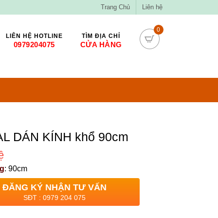
Trang Chủ
Liên hệ
0
LIÊN HỆ HOTLINE
TÌM ĐỊA CHỈ
0979204075
CỬA HÀNG
L DÁN KÍNH khổ 90cm
ệ
g
:
90cm
ĐĂNG KÝ NHẬN TƯ VẤN
SĐT : 0979 204 075