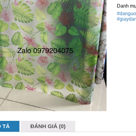
Danh mụ
#danguo
#giayda
 TẢ
ĐÁNH GIÁ (0)